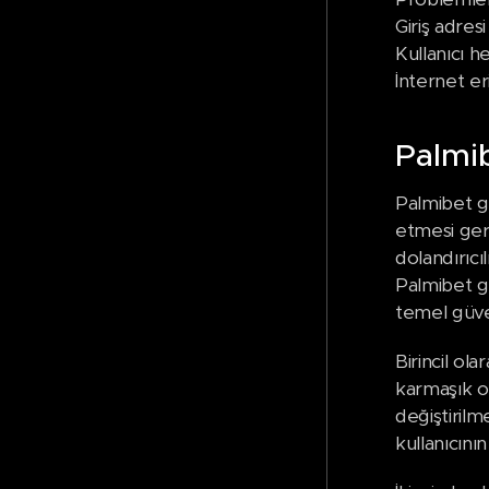
Giriş adres
Kullanıcı h
İnternet er
Palmib
Palmibet gi
etmesi gere
dolandırıc
Palmibet g
temel güve
Birincil ol
karmaşık ol
değiştirilm
kullanıcını