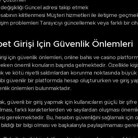
i değişikliği Güncel adresi takip etmek
esabının kilitlenmesi Müşteri hizmetleri ile iletişime geçme
işim problemleri Tarayıcıyı güncellemek veya farklı bir ci
et Girişi Için Güvenlik Önlemleri
rişi için güvenlik önlemleri, online bahis ve casino platforml
ken önemli konuların başında gelmektedir. Özellikle kişise
ılık ve kötü niyetli saldırılardan korunma noktasında büy
ibi güvenilir bir platformda hesap oluştururken ve giriş y
nlik önlemleri bulunmaktadır.
arak, güvenli bir giriş yapmak için kullanıcıların güçlü bir ş
ması, farklı karakterlerden ve sayılardan oluşması önemlidi
esi gerekmektedir. Bu, hesabın güvenliğini sağlamak için 
n bildiği bir bilgi olması ve başkalarıyla paylaşılmaması ger