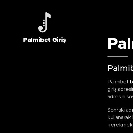
Pal
Palmibet Giriş
Palmib
Palmibet
b
giriş adres
adresini so
Sonraki adı
kullanarak 
gerekmekted