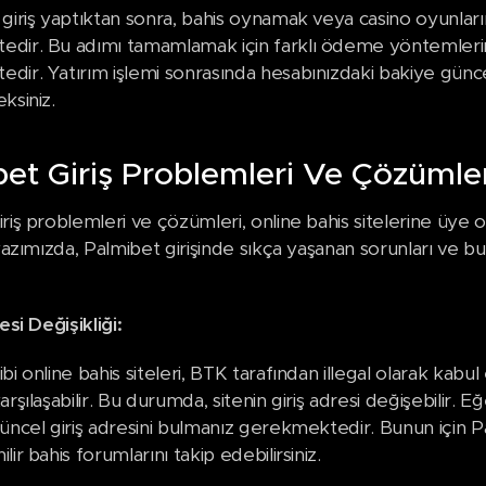
giriş yaptıktan sonra, bahis oynamak veya casino oyunları
dir. Bu adımı tamamlamak için farklı ödeme yöntemlerin
dir. Yatırım işlemi sonrasında hesabınızdaki bakiye günc
ksiniz.
et Giriş Problemleri Ve Çözümler
riş problemleri ve çözümleri, online bahis sitelerine üye o
 yazımızda, Palmibet girişinde sıkça yaşanan sorunları ve bu
esi Değişikliği:
bi online bahis siteleri, BTK tarafından illegal olarak kabul
arşılaşabilir. Bu durumda, sitenin giriş adresi değişebilir. 
güncel giriş adresini bulmanız gerekmektedir. Bunun için P
lir bahis forumlarını takip edebilirsiniz.