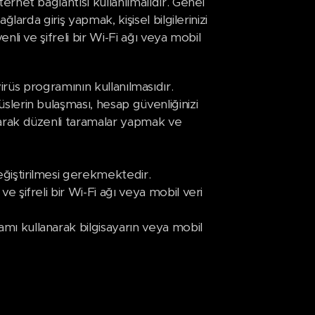
ternet bağlantısı kullanılmalıdır. Genel
ağlarda giriş yapmak, kişisel bilgilerinizi
venli ve şifreli bir Wi-Fi ağı veya mobil
virüs programının kullanılmasıdır.
üslerin bulaşması, hesap güvenliğinizi
anarak düzenli taramalar yapmak ve
değiştirilmesi gerekmektedir.
ve şifreli bir Wi-Fi ağı veya mobil veri
amı kullanarak bilgisayarın veya mobil